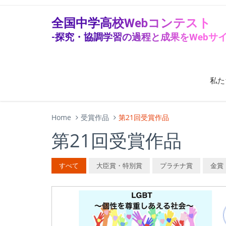
全国中学高校Webコンテスト
-探究・協調学習の過程と成果をWebサイ
私た
Home
受賞作品
第21回受賞作品
第21回受賞作品
すべて
大臣賞・特別賞
プラチナ賞
金賞