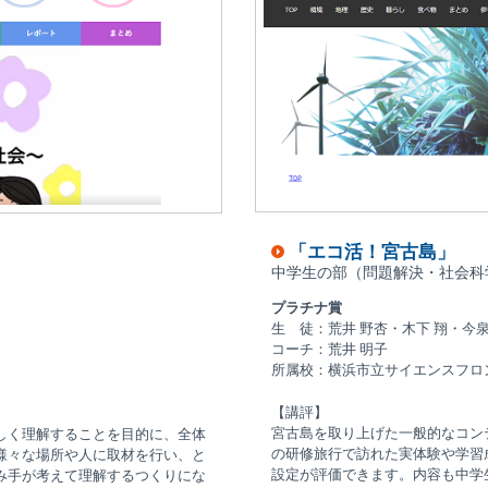
「エコ活！宮古島」
中学生の部（問題解決・社会科
プラチナ賞
生 徒：荒井 野杏・木下 翔・今泉
コーチ：荒井 明子
所属校：横浜市立サイエンスフロ
【講評】
宮古島を取り上げた一般的なコン
しく理解することを目的に、全体
の研修旅行で訪れた実体験や学習
様々な場所や人に取材を行い、と
設定が評価できます。内容も中学
み手が考えて理解するつくりにな