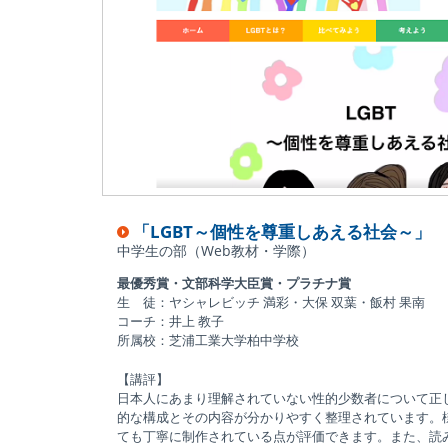
「LGBT～個性を尊重しあえる社会～」
中学生の部（Web教材・学際）
最優秀賞・文部科学大臣賞・プラチナ賞
生 徒：ヤシャレビッチ 満彩・大保 双葉・飯村 果南
コーチ：井上 教子
所属校：芝浦工業大学柏中学校
【講評】
日本人にあまり理解されていない性的少数者について正
的な構成とその内容が分かりやすく整理されています。
ても丁寧に制作されている点が評価できます。また、読