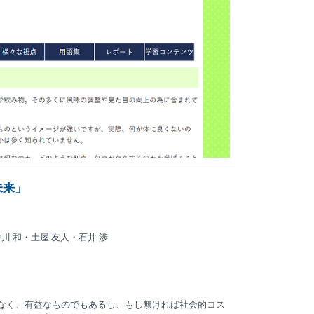
未来」
川 和・土屋 友人・石井 渉
なく、有益なものでもあるし、もし無ければ社会的コス