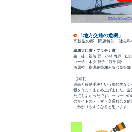
「地方交通の危機」
高校生の部（問題解決・社会科
総務大臣賞・プラチナ賞
生 徒：福﨑 奨・小林 尚輝・山口
コーチ：木次 智子・渡部 陽仁
所属校：慶應義塾湘南藤沢高等部
【講評】
過疎と移動手段という現代的なテ
報をうまくまとめ上げました。全
た点もよかったです。一つ一つの
のサイトのテーマ（交通難民を解
にわかりやすくなると思います。