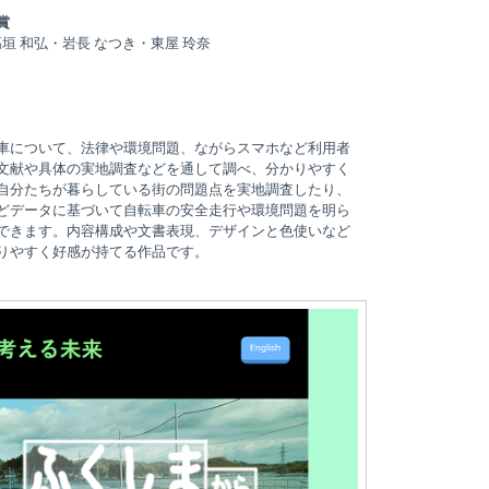
賞
垣 和弘・岩長 なつき・東屋 玲奈
車について、法律や環境問題、ながらスマホなど利用者
文献や具体の実地調査などを通して調べ、分かりやすく
自分たちが暮らしている街の問題点を実地調査したり、
どデータに基づいて自転車の安全走行や環境問題を明ら
できます。内容構成や文書表現、デザインと色使いなど
りやすく好感が持てる作品です。