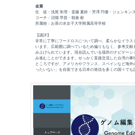
金賞
生 徒：浅尾 朱理・斎藤 夏鈴・芳澤 円優・ジェンキンス
コーチ：沼畑 早苗・朝倉 彬
所属校：お茶の水女子大学附属高等学校
【講評】
非常に丁寧にフードロスについて調べ、柔らかなイラス
います。広範囲に調べているため偏りもなく、参考文献
み上げられています。現在読んでいる場所のナビゲーシ
み進むことができます。せっかく直接交流した台湾の事
ところですが、アメリカやフランス、スペインなど海外
ったいない」を自覚できる日本の発信を多くの国々でも