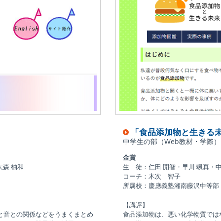
「食品添加物と生きる
中学生の部（Web教材・学際）
金賞
大森 柚和
生 徒：仁田 開智・早川 颯真・中
コーチ：木次 智子
所属校：慶應義塾湘南藤沢中等部
【講評】
と音との関係などをうまくまとめ
食品添加物は、悪い化学物質では