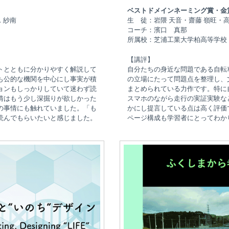
ベストドメインネーミング賞・金
 紗南
生 徒：岩隈 天音・齋藤 嶺旺・高
コーチ：濱口 真那
所属校：芝浦工業大学柏高等学校
【講評】
トとともに分かりやすく解説して
自分たちの身近な問題である自転
も公的な機関を中心にし事実が積
の立場にたって問題点を整理し、
ョンもしっかりしていて迷わず読
まとめられている力作です。特に
情はもう少し深掘りが欲しかった
スマホのながら走行の実証実験な
の事情にも触れていました。「も
かにし提言している点は高く評価
読んでもらいたいと感じました。
ページ構成も学習者にとってわか