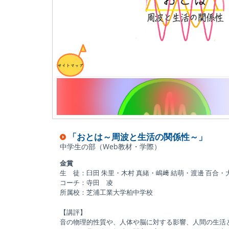
「おとは～周波と生活の関係性～」
中学生の部（Web教材・学際）
金賞
生 徒：臼田 朱里・木村 真緒・嶋﨑 結萌・渡邊 百合・
コーチ：寺田 凌
所属校：芝浦工業大学柏中学校
【講評】
音の物理的性質や、人体や脳に対する影響、人間の生活