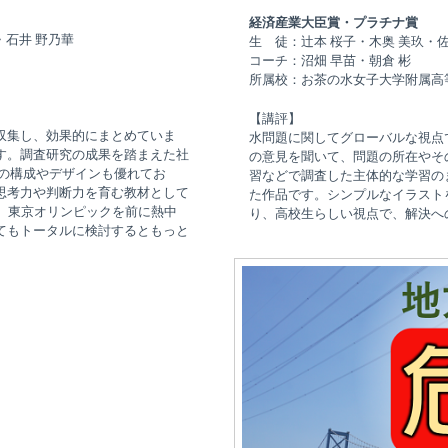
経済産業大臣賞・プラチナ賞
・石井 野乃華
生 徒：辻本 桜子・木奥 美玖・佐
コーチ：沼畑 早苗・朝倉 彬
所属校：お茶の水女子大学附属高
【講評】
収集し、効果的にまとめていま
水問題に関してグローバルな視点
す。調査研究の成果を踏まえた社
の意見を聞いて、問題の所在やそ
トの構成やデザインも優れてお
習などで調査した主体的な学習の
思考力や判断力を育む教材として
た作品です。シンプルなイラスト
、東京オリンピックを前に熱中
り、高校生らしい視点で、解決へ
てもトータルに検討するともっと