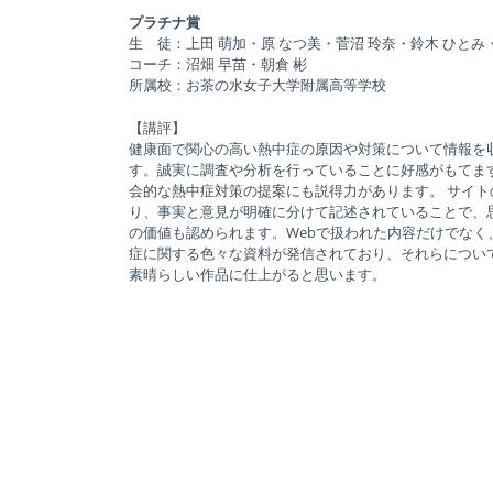
プラチナ賞
生 徒：上田 萌加・原 なつ美・菅沼 玲奈・鈴木 ひとみ
コーチ：沼畑 早苗・朝倉 彬
所属校：お茶の水女子大学附属高等学校
【講評】
健康面で関心の高い熱中症の原因や対策について情報を
す。誠実に調査や分析を行っていることに好感がもてま
会的な熱中症対策の提案にも説得力があります。 サイ
り、事実と意見が明確に分けて記述されていることで、
の価値も認められます。Webで扱われた内容だけでなく
症に関する色々な資料が発信されており、それらについ
素晴らしい作品に仕上がると思います。