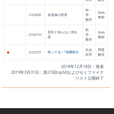
科
Web
210365K
多面体の世界
学・
教材
数学
科
意外と知らない消火
Web
210371H
学・
器
教材
数学
社会
問題
●
知ってる～?地層処分
210372T
科学
解決
2018年12月18日：発表
2019年3月31日：第21回top50およびセミファイナ
リスト公開終了