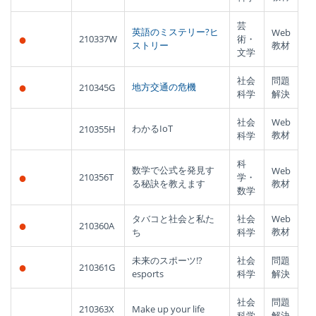
芸
英語のミステリー?ヒ
Web
●
210337W
術・
ストリー
教材
文学
社会
問題
●
地方交通の危機
210345G
科学
解決
社会
Web
わかるIoT
210355H
教材
科学
科
数学で公式を発見す
Web
●
210356T
学・
る秘訣を教えます
教材
数学
タバコと社会と私た
社会
Web
●
210360A
教材
ち
科学
未来のスポーツ!?
社会
問題
●
210361G
esports
科学
解決
社会
問題
210363X
Make up your life
科学
解決