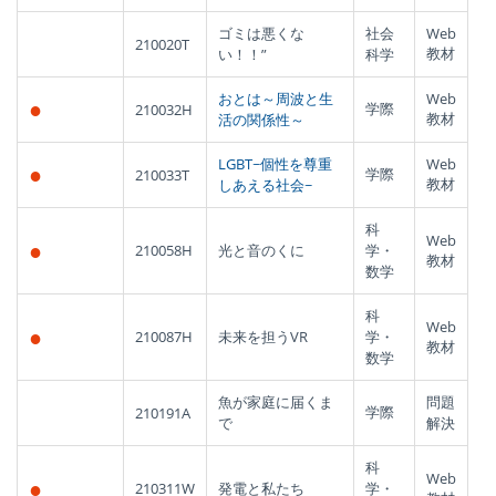
ゴミは悪くな
社会
Web
210020T
教材
い！！”
科学
おとは～周波と生
Web
●
学際
210032H
教材
活の関係性～
LGBT~個性を尊重
Web
●
学際
210033T
教材
しあえる社会~
科
Web
●
210058H
光と音のくに
学・
教材
数学
科
Web
●
210087H
未来を担うVR
学・
教材
数学
魚が家庭に届くま
問題
学際
210191A
で
解決
科
Web
●
210311W
発電と私たち
学・