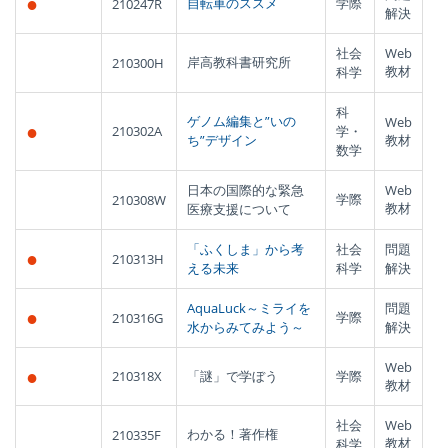
●
自転車のススメ
学際
210247R
解決
社会
Web
岸高教科書研究所
210300H
教材
科学
科
ゲノム編集と”いの
Web
●
210302A
学・
ち”デザイン
教材
数学
日本の国際的な緊急
Web
学際
210308W
教材
医療支援について
「ふくしま」から考
社会
問題
●
210313H
える未来
科学
解決
AquaLuck～ミライを
問題
●
学際
210316G
水からみてみよう～
解決
Web
●
210318X
「謎」で学ぼう
学際
教材
社会
Web
わかる！著作権
210335F
教材
科学