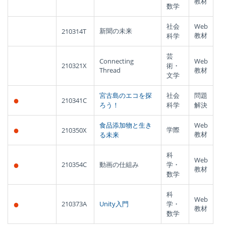
教材
数学
社会
Web
新聞の未来
210314T
教材
科学
芸
Connecting
Web
210321X
術・
Thread
教材
文学
宮古島のエコを探
社会
問題
●
210341C
ろう！
科学
解決
食品添加物と生き
Web
●
学際
210350X
教材
る未来
科
Web
●
210354C
動画の仕組み
学・
教材
数学
科
Web
●
210373A
Unity入門
学・
教材
数学