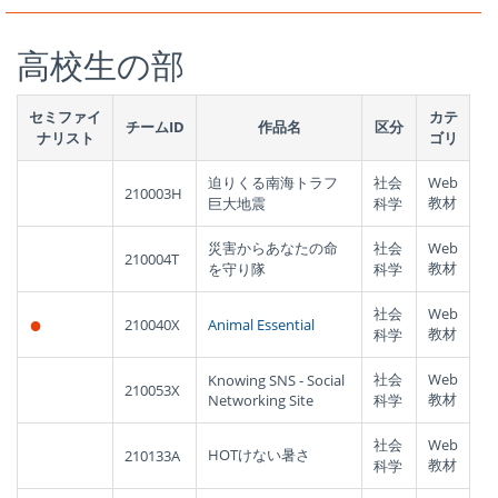
高校生の部
セミファイ
カテ
チームID
作品名
区分
ナリスト
ゴリ
迫りくる南海トラフ
社会
Web
210003H
教材
巨大地震
科学
災害からあなたの命
社会
Web
210004T
教材
を守り隊
科学
社会
Web
●
210040X
Animal Essential
教材
科学
社会
Web
Knowing SNS - Social
210053X
教材
Networking Site
科学
社会
Web
HOTけない暑さ
210133A
教材
科学