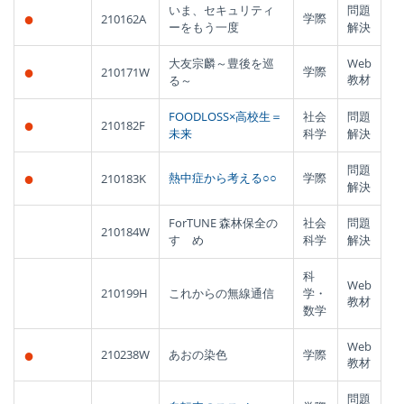
いま、セキュリティ
問題
●
学際
210162A
ーをもう一度
解決
大友宗麟～豊後を巡
Web
●
学際
210171W
教材
る～
FOODLOSS×高校生＝
社会
問題
●
210182F
未来
科学
解決
問題
●
熱中症から考える○○
学際
210183K
解決
ForTUNE 森林保全の
社会
問題
210184W
すゝめ
科学
解決
科
Web
210199H
これからの無線通信
学・
教材
数学
Web
●
210238W
あおの染色
学際
教材
問題