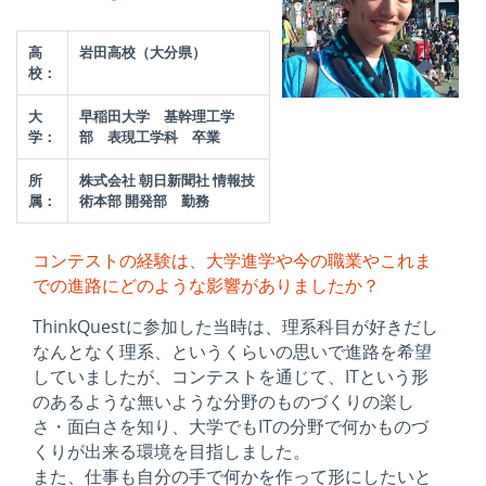
高
岩田高校（大分県）
校：
大
早稲田大学 基幹理工学
学：
部 表現工学科 卒業
所
株式会社 朝日新聞社 情報技
属：
術本部 開発部 勤務
コンテストの経験は、大学進学や今の職業やこれま
での進路にどのような影響がありましたか？
ThinkQuestに参加した当時は、理系科目が好きだし
なんとなく理系、というくらいの思いで進路を希望
していましたが、コンテストを通じて、ITという形
のあるような無いような分野のものづくりの楽し
さ・面白さを知り、大学でもITの分野で何かものづ
くりが出来る環境を目指しました。
また、仕事も自分の手で何かを作って形にしたいと