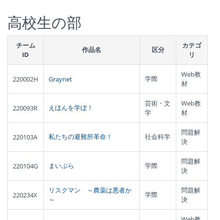
高校生の部
チーム
カテゴ
作品名
区分
ID
リ
Web教
学際
220002H
Graynet
材
芸術・文
Web教
えほんを学ぼ！
220093R
学
材
問題解
私たちの避難所革命！
社会科学
220103A
決
問題解
まいぷら
学際
220104G
決
リスクマン ～農薬は悪者か
問題解
学際
220234X
～
決
Web教