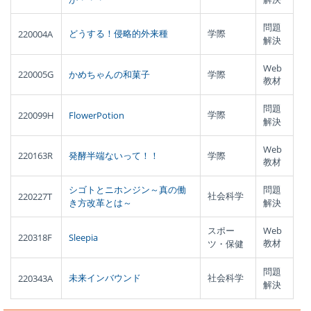
問題
どうする！侵略的外来種
学際
220004A
解決
Web
220005G
かめちゃんの和菓子
学際
教材
問題
学際
220099H
FlowerPotion
解決
Web
220163R
発酵半端ないって！！
学際
教材
シゴトとニホンジン～真の働
問題
社会科学
220227T
き方改革とは～
解決
スポー
Web
220318F
Sleepia
教材
ツ・保健
問題
未来インバウンド
社会科学
220343A
解決